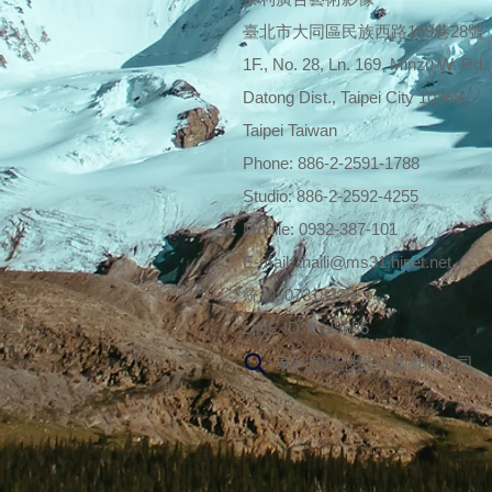
臺北市大同區民族西路169巷28號
1F., No. 28, Ln. 169, Minzu W. Rd.,
Datong Dist., Taipei City 10369,
Taipei Taiwan
Phone: 886-2-2591-1788
Studio: 886-2-2592-4255
Mobile:
0932-387-101
E-mail:
thaili@ms31.hinet.net
統編: 07318328
LINE ID: thai9685
泰利包裝設計印刷有限公司