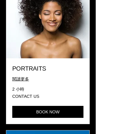
PORTRAITS
閱讀更多
2 小時
CONTACT
CONTACT US
US
BOOK NOW