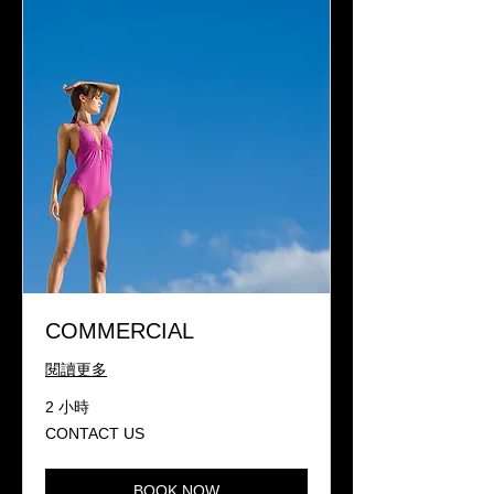
COMMERCIAL
閱讀更多
2 小時
CONTACT
CONTACT US
US
BOOK NOW